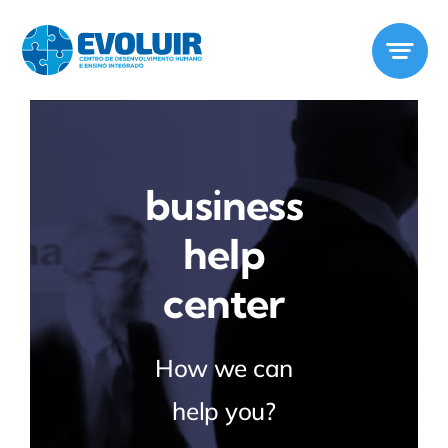
Ir
para
o
conteúdo
business
help
center
How we can
help you?