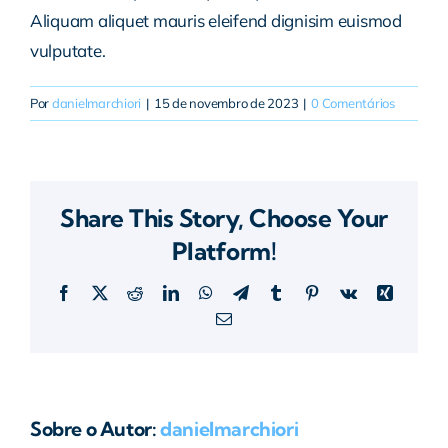
Aliquam aliquet mauris eleifend dignisim euismod
vulputate.
Por
danielmarchiori
|
15 de novembro de 2023
|
0 Comentários
Share This Story, Choose Your
Platform!
Facebook
X
Reddit
LinkedIn
WhatsApp
Telegram
Tumblr
Pinterest
Vk
Xing
E-
mail
Sobre o Autor:
danielmarchiori