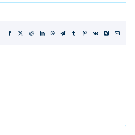
Facebook
X
Reddit
LinkedIn
WhatsApp
Telegram
Tumblr
Pinterest
Vk
Xing
E-
mail