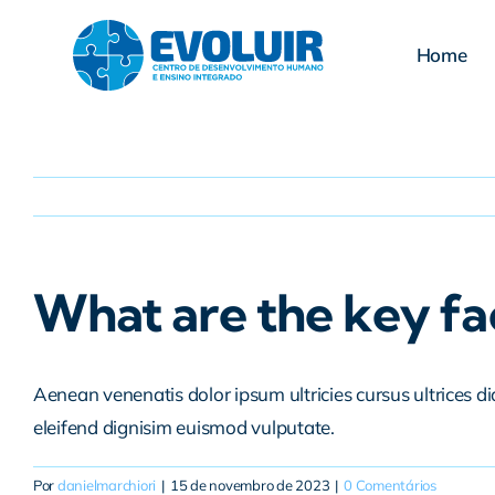
Ir
para
Home
o
conteúdo
What are the key fac
Aenean venenatis dolor ipsum ultricies cursus ultrices d
eleifend dignisim euismod vulputate.
Por
danielmarchiori
|
15 de novembro de 2023
|
0 Comentários